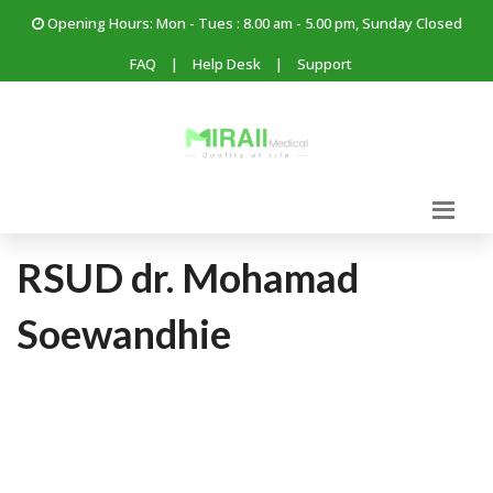
Opening Hours: Mon - Tues : 8.00 am - 5.00 pm, Sunday Closed
FAQ
|
Help Desk
|
Support
RSUD dr. Mohamad
Soewandhie