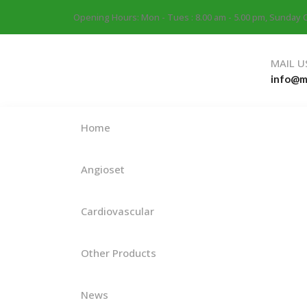
Opening Hours: Mon - Tues : 8.00 am - 5.00 pm, Sunday 
MAIL U
info@mi
Home
Angioset
Cardiovascular
Other Products
News