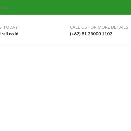
Closed
S TODAY
CALL US FOR MORE DETAILS
raii.co.id
(+62) 81 28000 1102