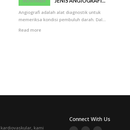
JENIS ANGIOGRAFI...
NOVEMBER
Angiografi adalah alat diagnostik untuk
memeriksa kondisi pembuluh darah. Dal...
Read more
Connect With Us
 kardiovaskular, kami