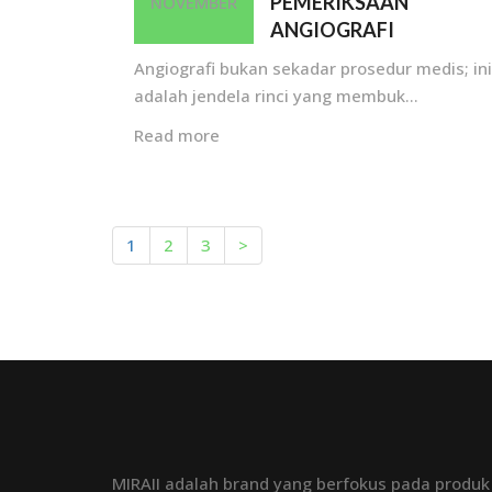
PEMERIKSAAN
NOVEMBER
ANGIOGRAFI
Angiografi bukan sekadar prosedur medis; ini
adalah jendela rinci yang membuk...
Read more
1
2
3
>
MIRAII adalah brand yang berfokus pada produk