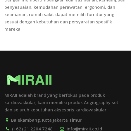
penyesuaian, kemudahan perawatan, ergonomi, dan
keamanan, rumah sakit dapat memilih furnitur yang
sesuai dengan kebutuhan dan persyaratan spesifik
mereka.
MIRAII adalah brand yang berfokus pada produk
kardiovaskular, kami memiliki produk Angiography set
dan seluruh kebutuhan aksesoris kardiovaskular
Balekambang, Kota Jakarta Timur
(+62) 21 2204 7248
info@miraii.co.id