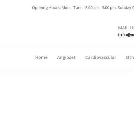
Opening Hours: Mon - Tues : 8.00 am - 5.00 pm, Sunday 
MAIL U
info@mi
Home
Angioset
Cardiovascular
Oth