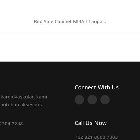
Bed Side Cabinet MIRAII Tanpa...
Connect With Us
 kardiovaskular, kami
ebutuhan aksesoris
Call Us Now
 2204 7248
+62 821 8000 7003