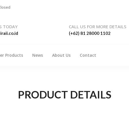
Closed
S TODAY
CALL US FOR MORE DETAILS
raii.co.id
(+62) 81 28000 1102
er Products
News
About Us
Contact
PRODUCT DETAILS