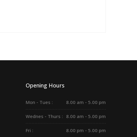
Opening Hours
Mon - Tues :
8.00 am - 5.00 pm
Wednes - Thurs :
8.00 am - 5.00 pm
Fri :
8.00 pm - 5.00 pm