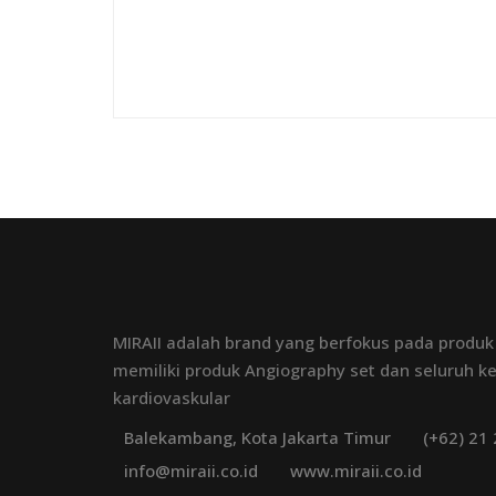
MIRAII adalah brand yang berfokus pada produk
memiliki produk Angiography set dan seluruh k
kardiovaskular
Balekambang, Kota Jakarta Timur
(+62) 21
info@miraii.co.id
www.miraii.co.id