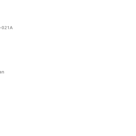
I-021A
an