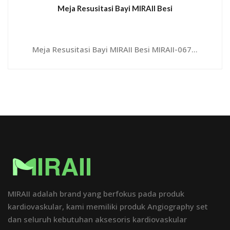
Meja Resusitasi Bayi MIRAII Besi
Meja Resusitasi Bayi MIRAII Besi MIRAII-067...
MIRAII adalah brand yang berfokus pada produk
kardiovaskular, kami memiliki produk Angiography set
dan seluruh kebutuhan aksesoris kardiovaskular