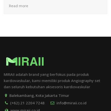
Read more
MIRAII adalah brand yang berfokus pada produk
kardiovaskular, kami memiliki produk Angiography set
dan seluruh kebutuhan aksesoris kardiovaskular
Balekambang, Kota Jakarta Timur
(+62) 21 2204 7248
info@miraii.co.id
www.miraii.co.id