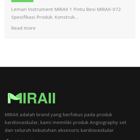
Lemari Instrument MIRAII 1 Pintu Besi MIRAII-072
Spesifikasi Produk: Konstruk...
Read more
MIRAII adalah brand yang berfokus pada produk
kardiovaskular, kami memiliki produk Angiography set
dan seluruh kebutuhan aksesoris kardiovaskular