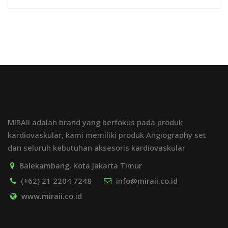
MIRAII adalah brand yang berfokus pada produk
kardiovaskular, kami memiliki produk Angiography set
dan seluruh kebutuhan aksesoris kardiovaskular
Balekambang, Kota Jakarta Timur
(+62) 21 2204 7248
info@miraii.co.id
www.miraii.co.id